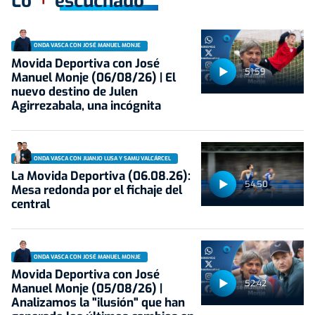
Lo
escuchado
ONDA VASCA CON JOSÉ MANUEL MONJE
Movida Deportiva con José
51:59
Manuel Monje (06/08/26) | El
nuevo destino de Julen
Agirrezabala, una incógnita
ONDA VASCA CON JUANJO LUSA Y SAMU VALCÁRCEL
La Movida Deportiva (06.08.26):
54:50
Mesa redonda por el fichaje del
central
ONDA VASCA CON JOSÉ MANUEL MONJE
Movida Deportiva con José
52:42
Manuel Monje (05/08/26) |
Analizamos la "ilusión" que han