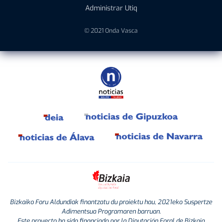
Administrar Utiq
© 2021 Onda Vasca
Bizkaiko Foru Aldundiak finantzatu du proiektu hau, 2021eko Suspertze
Adimentsua Programaren barruan.
Este proyecto ha sido financiado por la Diputación Foral de Bizkaia