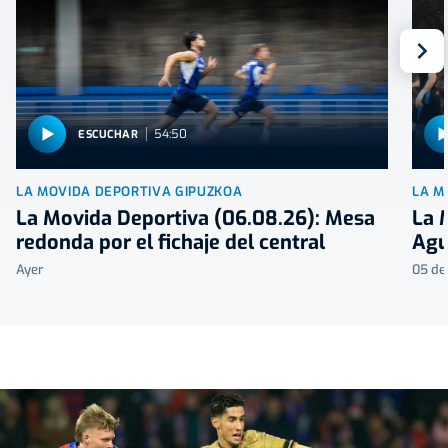
S
54:50
ESCUCHAR
LA MOVIDA DEPORTIVA GIPUZKOA
LA M
La Movida Deportiva (06.08.26): Mesa
La 
redonda por el fichaje del central
Agu
Ayer
05 de