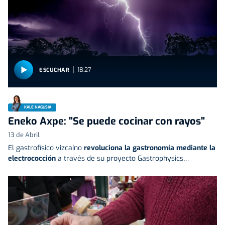
18:27
ESCUCHAR
KALE NAGUSIA
Eneko Axpe: "Se puede cocinar con rayos"
13 de Abril
El gastrofísico vizcaíno
revoluciona la gastronomía mediante la
electrococción
a través de su proyecto Gastrophysics…