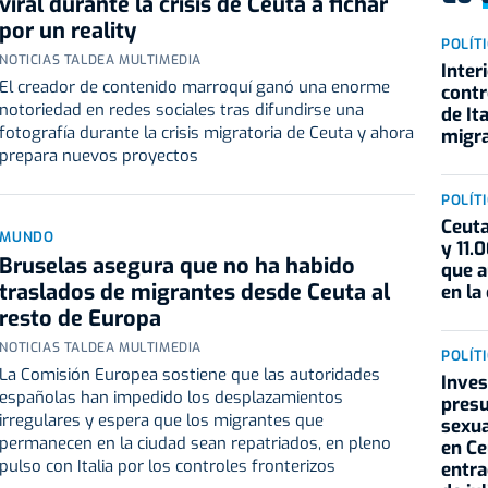
viral durante la crisis de Ceuta a fichar
por un reality
POLÍT
NOTICIAS TALDEA MULTIMEDIA
Interi
El creador de contenido marroquí ganó una enorme
contr
notoriedad en redes sociales tras difundirse una
de It
fotografía durante la crisis migratoria de Ceuta y ahora
migra
prepara nuevos proyectos
POLÍT
Ceuta
MUNDO
y 11.
Bruselas asegura que no ha habido
que 
traslados de migrantes desde Ceuta al
en la
resto de Europa
NOTICIAS TALDEA MULTIMEDIA
POLÍT
La Comisión Europea sostiene que las autoridades
Inves
españolas han impedido los desplazamientos
presu
irregulares y espera que los migrantes que
sexua
permanecen en la ciudad sean repatriados, en pleno
en Ce
pulso con Italia por los controles fronterizos
entra