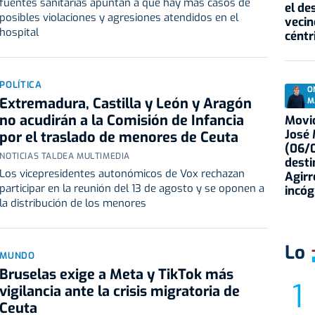
fuentes sanitarias apuntan a que hay más casos de
el de
posibles violaciones y agresiones atendidos en el
vecin
hospital
céntr
POLÍTICA
O
Extremadura, Castilla y León y Aragón
M
no acudirán a la Comisión de Infancia
Movid
José
por el traslado de menores de Ceuta
(06/0
NOTICIAS TALDEA MULTIMEDIA
desti
Los vicepresidentes autonómicos de Vox rechazan
Agirr
participar en la reunión del 13 de agosto y se oponen a
incóg
la distribución de los menores
Lo
MUNDO
Bruselas exige a Meta y TikTok más
vigilancia ante la crisis migratoria de
Ceuta