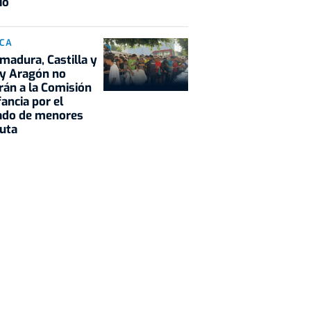
io
ICA
madura, Castilla y
 y Aragón no
rán a la Comisión
fancia por el
ado de menores
uta