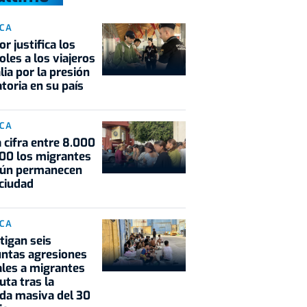
ICA
or justifica los
oles a los viajeros
alia por la presión
toria en su país
ICA
 cifra entre 8.000
000 los migrantes
aún permanecen
 ciudad
ICA
tigan seis
ntas agresiones
les a migrantes
uta tras la
da masiva del 30