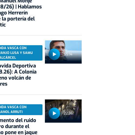
 Manuel Monje
08/26) | Hablamos
ago Herrerín
 la portería del
tic
NDA VASCA CON
UANJO LUSA Y SAMU
55:14
ALCÁRCEL
vida Deportiva
8.26): A Colonia
eno volcán de
res
NDA VASCA CON
MANOL ARRUTI
22:36
mento del ruido
vo durante el
o pone en jaque