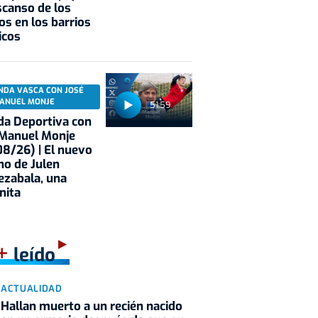
scanso de los
os en los barrios
icos
NDA VASCA CON JOSÉ
ANUEL MONJE
51:59
a Deportiva con
 Manuel Monje
8/26) | El nuevo
no de Julen
ezabala, una
nita
+
leído
ACTUALIDAD
Hallan muerto a un recién nacido