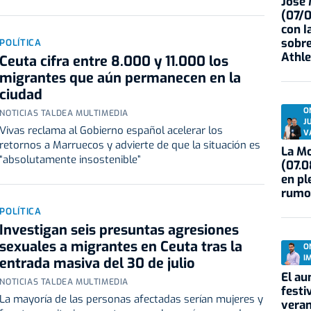
José
(07/
con I
sobre
POLÍTICA
Athle
Ceuta cifra entre 8.000 y 11.000 los
migrantes que aún permanecen en la
ciudad
O
NOTICIAS TALDEA MULTIMEDIA
J
Vivas reclama al Gobierno español acelerar los
V
retornos a Marruecos y advierte de que la situación es
La Mo
“absolutamente insostenible”
(07.0
en pl
rumo
POLÍTICA
Investigan seis presuntas agresiones
sexuales a migrantes en Ceuta tras la
O
I
entrada masiva del 30 de julio
El au
NOTICIAS TALDEA MULTIMEDIA
festi
La mayoría de las personas afectadas serían mujeres y
veran