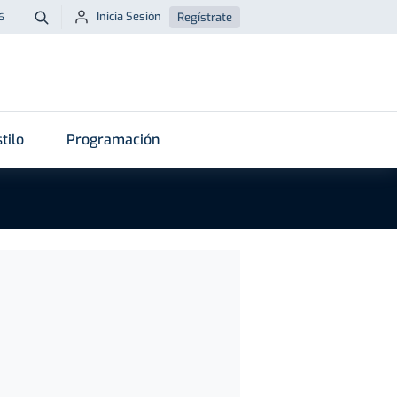
Inicia Sesión
Regístrate
6
Buscar
tilo
Programación