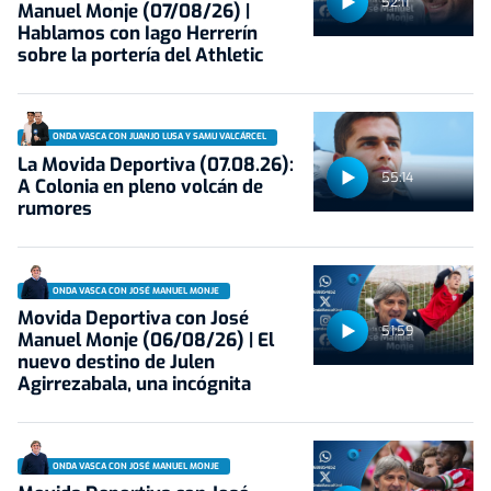
52:11
Manuel Monje (07/08/26) |
Hablamos con Iago Herrerín
sobre la portería del Athletic
ONDA VASCA CON JUANJO LUSA Y SAMU VALCÁRCEL
La Movida Deportiva (07.08.26):
55:14
A Colonia en pleno volcán de
rumores
ONDA VASCA CON JOSÉ MANUEL MONJE
Movida Deportiva con José
51:59
Manuel Monje (06/08/26) | El
nuevo destino de Julen
Agirrezabala, una incógnita
ONDA VASCA CON JOSÉ MANUEL MONJE