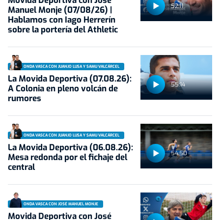
Movida Deportiva con José
52:11
Manuel Monje (07/08/26) |
Hablamos con Iago Herrerín
sobre la portería del Athletic
ONDA VASCA CON JUANJO LUSA Y SAMU VALCÁRCEL
La Movida Deportiva (07.08.26):
55:14
A Colonia en pleno volcán de
rumores
ONDA VASCA CON JUANJO LUSA Y SAMU VALCÁRCEL
La Movida Deportiva (06.08.26):
54:50
Mesa redonda por el fichaje del
central
ONDA VASCA CON JOSÉ MANUEL MONJE
Movida Deportiva con José