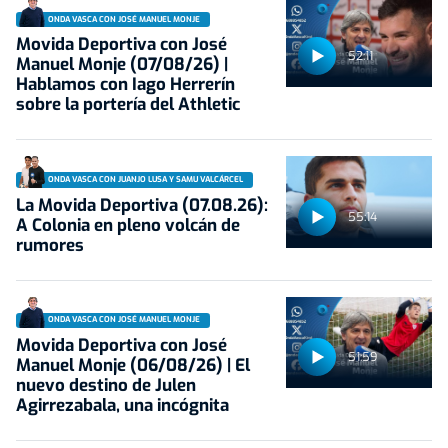
ONDA VASCA CON JOSÉ MANUEL MONJE
Movida Deportiva con José
52:11
Manuel Monje (07/08/26) |
Hablamos con Iago Herrerín
sobre la portería del Athletic
ONDA VASCA CON JUANJO LUSA Y SAMU VALCÁRCEL
La Movida Deportiva (07.08.26):
55:14
A Colonia en pleno volcán de
rumores
ONDA VASCA CON JOSÉ MANUEL MONJE
Movida Deportiva con José
51:59
Manuel Monje (06/08/26) | El
nuevo destino de Julen
Agirrezabala, una incógnita