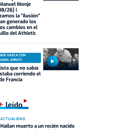
 Manuel Monje
8/26) |
zamos la "ilusión"
an generado los
os cambios en el
illo del Athletic
NDA VASCA CON
MANOL ARRUTI
11:12
clista que no sabía
staba corriendo el
de Francia
+
leído
ACTUALIDAD
Hallan muerto a un recién nacido