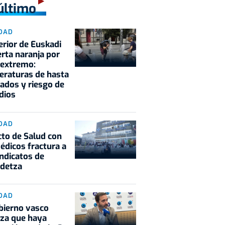
último
DAD
terior de Euskadi
erta naranja por
 extremo:
raturas de hasta
ados y riesgo de
dios
DAD
cto de Salud con
édicos fractura a
indicatos de
idetza
DAD
bierno vasco
za que haya