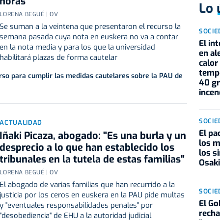
horas
Lo 
LORENA BEGUÉ | OV
Se suman a la veintena que presentaron el recurso la
SOCIE
semana pasada cuya nota en euskera no va a contar
El in
en la nota media y para los que la universidad
en al
habilitará plazas de forma cautelar
calor
tempe
rso para cumplir las medidas cautelares sobre la PAU de
40 gr
incen
SOCIE
ACTUALIDAD
El pa
Iñaki Picaza, abogado: "Es una burla y un
los m
desprecio a lo que han establecido los
los s
tribunales en la tutela de estas familias"
Osak
LORENA BEGUÉ | OV
El abogado de varias familias que han recurrido a la
SOCIE
justicia por los ceros en euskera en la PAU pide multas
El Go
y "eventuales responsabilidades penales" por
recha
"desobediencia" de EHU a la autoridad judicial