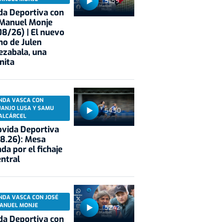
51:59
a Deportiva con
 Manuel Monje
8/26) | El nuevo
no de Julen
ezabala, una
nita
NDA VASCA CON
UANJO LUSA Y SAMU
54:50
ALCÁRCEL
vida Deportiva
8.26): Mesa
da por el fichaje
entral
NDA VASCA CON JOSÉ
ANUEL MONJE
52:42
a Deportiva con