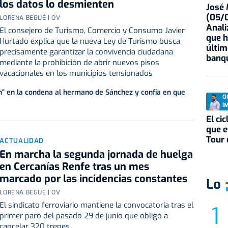
los datos lo desmienten
José
(05/0
LORENA BEGUÉ | OV
Anali
El consejero de Turismo, Comercio y Consumo Javier
que h
Hurtado explica que la nueva Ley de Turismo busca
últim
precisamente garantizar la convivencia ciudadana
banqu
mediante la prohibición de abrir nuevos pisos
vacacionales en los municipios tensionados
n" en la condena al hermano de Sánchez y confía en que
O
I
El ci
que e
Tour 
ACTUALIDAD
En marcha la segunda jornada de huelga
en Cercanías Renfe tras un mes
marcado por las incidencias constantes
Lo
LORENA BEGUÉ | OV
El sindicato ferroviario mantiene la convocatoria tras el
primer paro del pasado 29 de junio que obligó a
cancelar 320 trenes