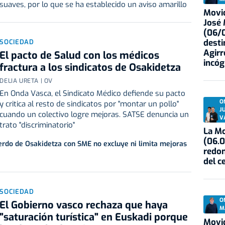
suaves, por lo que se ha establecido un aviso amarillo
Movid
José
(06/0
desti
SOCIEDAD
Agirr
El pacto de Salud con los médicos
incóg
fractura a los sindicatos de Osakidetza
DELIA URETA | OV
En Onda Vasca, el Sindicato Médico defiende su pacto
O
y critica al resto de sindicatos por "montar un pollo"
J
cuando un colectivo logre mejoras. SATSE denuncia un
V
trato "discriminatorio"
La Mo
(06.0
erdo de Osakidetza con SME no excluye ni limita mejoras
redon
del c
SOCIEDAD
O
El Gobierno vasco rechaza que haya
M
"saturación turística" en Euskadi porque
Movid