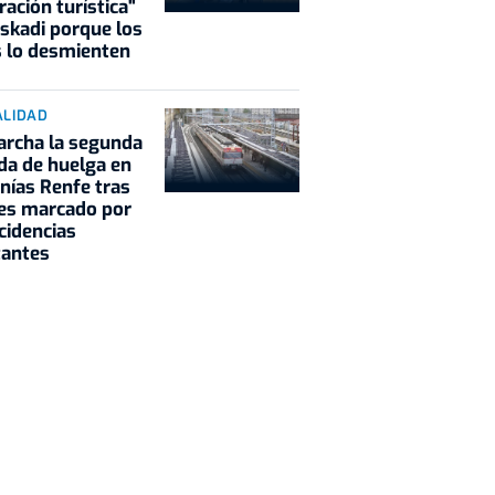
ración turística"
skadi porque los
 lo desmienten
ALIDAD
rcha la segunda
da de huelga en
nías Renfe tras
es marcado por
ncidencias
tantes