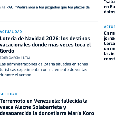
"satu
en Eu
r la PAU: "Pediremos a los juzgados que los plazos de
datos
ACTU
ACTUALIDAD
En ma
Lotería de Navidad 2026: los destinos
jorna
Cerca
vacacionales donde más veces toca el
un m
Gordo
las i
EDER GARCÍA | NTM
cons
Las administraciones de lotería situadas en zonas
turísticas experimentan un incremento de ventas
durante el verano
SOCIEDAD
Terremoto en Venezuela: fallecida la
vasca Alazne Solabarrieta y
desaparecida la donostiarra María Koro