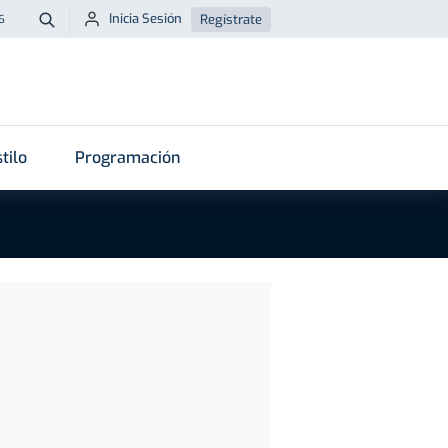
Inicia Sesión
Regístrate
6
Buscar
tilo
Programación