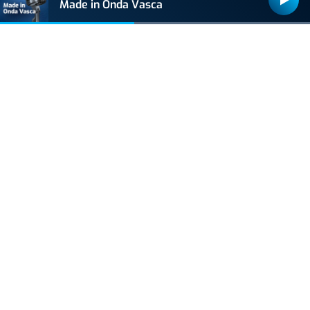
Made in Onda Vasca
ACTUALIDAD
Hallan muerto a un recién nacido en un armario
después de que su madre ingresara en el
hospital por una hemorragia
VIDA Y ESTILO
Prohibido el plátano para personas que toman
estos medicamentos
VIDA Y ESTILO
El lugar favorito de Silvia Intxaurrondo en
Bizkaia para desconectar en vacaciones
VIDA Y ESTILO
¿Los huevos tienen el mismo efecto que el
Ozempic? Boticaria García lo aclara
+
Lo
escuchado