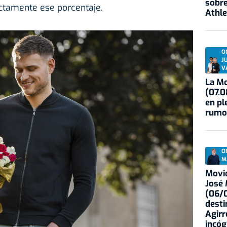
sobre
tamente ese porcentaje.
Athle
O
J
V
La Mo
(07.0
en pl
rumo
O
M
Movid
José
(06/0
desti
Agirr
incóg