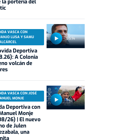
 la portería del
tic
NDA VASCA CON
UANJO LUSA Y SAMU
55:14
ALCÁRCEL
vida Deportiva
8.26): A Colonia
eno volcán de
res
NDA VASCA CON JOSÉ
ANUEL MONJE
51:59
a Deportiva con
 Manuel Monje
8/26) | El nuevo
no de Julen
ezabala, una
nita