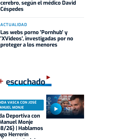
cerebro, según el médico David
Céspedes
ACTUALIDAD
Las webs porno 'Pornhub' y
'XVideos', investigadas por no
proteger a los menores
+
escuchado
NDA VASCA CON JOSÉ
ANUEL MONJE
52:11
a Deportiva con
 Manuel Monje
08/26) | Hablamos
ago Herrerín