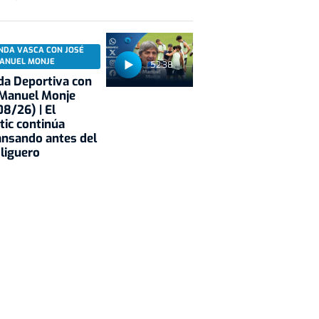
NDA VASCA CON JOSÉ
ANUEL MONJE
52:38
a Deportiva con
 Manuel Monje
8/26) | El
tic continúa
nsando antes del
 liguero