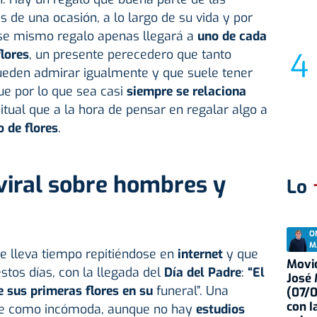
s de una ocasión, a lo largo de su vida y por
ese mismo regalo apenas llegará a
uno de cada
flores
, un presente perecedero que tanto
den admirar igualmente y que suele tener
ue por lo que sea casi
siempre se relaciona
tual que a la hora de pensar en regalar algo a
 de flores
.
 viral sobre hombres y
Lo
O
M
e lleva tiempo repitiéndose en
internet
y que
Movid
stos días, con la llegada del
Día del Padre
:
“El
José
 sus primeras flores en su
funeral”. Una
(07/
con I
te como incómoda, aunque no hay
estudios