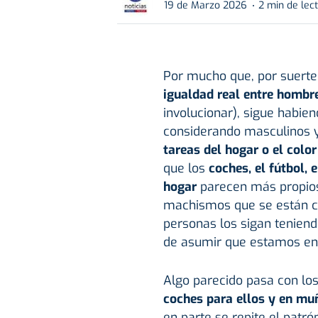
19 de Marzo 2026
2 min de lec
Por mucho que, por suerte,
igualdad
real entre hombr
involucionar), sigue habie
considerando masculinos 
tareas del hogar o el color
que los
coches, el fútbol, 
hogar
parecen más propios
machismos que se están 
personas los sigan teniend
de asumir que estamos en
Algo parecido pasa con lo
coches para ellos y en mu
en parte se repite el patr