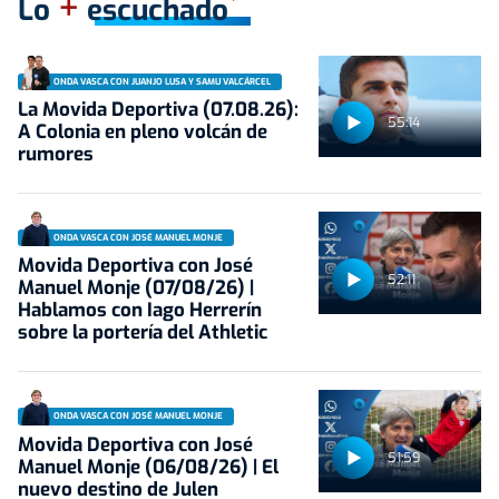
+
Lo
escuchado
ONDA VASCA CON JUANJO LUSA Y SAMU VALCÁRCEL
La Movida Deportiva (07.08.26):
55:14
A Colonia en pleno volcán de
rumores
ONDA VASCA CON JOSÉ MANUEL MONJE
Movida Deportiva con José
52:11
Manuel Monje (07/08/26) |
Hablamos con Iago Herrerín
sobre la portería del Athletic
ONDA VASCA CON JOSÉ MANUEL MONJE
Movida Deportiva con José
51:59
Manuel Monje (06/08/26) | El
nuevo destino de Julen