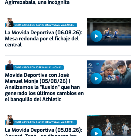
Agirrezabala, una incógnita
ONDA VASCA CON JUANJO LUSA Y SAMU VALCÁRCEL
La Movida Deportiva (06.08.26):
54:50
Mesa redonda por el fichaje del
central
ONDA VASCA CON JOSÉ MANUEL MONJE
Movida Deportiva con José
52:42
Manuel Monje (05/08/26) |
Analizamos la "ilusión" que han
generado los últimos cambios en
el banquillo del Athletic
ONDA VASCA CON JUANJO LUSA Y SAMU VALCÁRCEL
La Movida Deportiva (05.08.26):
55:18