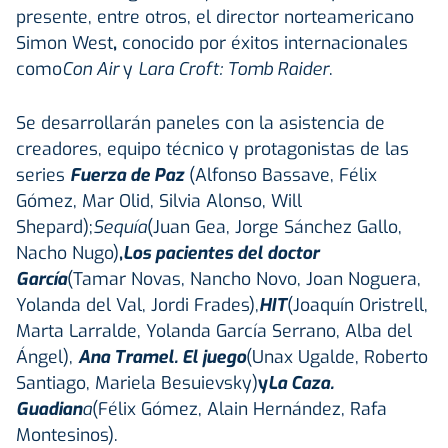
presente, entre otros, el director norteamericano
Simon West
,
conocido por éxitos internacionales
como
Con Air
y
Lara Croft: Tomb Raider
.
Se desarrollarán paneles con la asistencia de
creadores, equipo técnico y protagonistas de las
series
Fuerza de Paz
(Alfonso Bassave, Félix
Gómez, Mar Olid, Silvia Alonso, Will
Shepard);
Sequía
(Juan Gea, Jorge Sánchez Gallo,
Nacho Nugo)
,
Los pacientes del doctor
García
(Tamar Novas, Nancho Novo, Joan Noguera,
Yolanda del Val, Jordi Frades),
HIT
(Joaquín Oristrell,
Marta Larralde, Yolanda García Serrano, Alba del
Ángel),
Ana Tramel. El juego
(Unax Ugalde, Roberto
Santiago, Mariela Besuievsky)
y
La Caza.
Guadian
a
(Félix Gómez, Alain Hernández, Rafa
Montesinos).