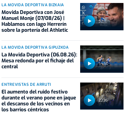
LA MOVIDA DEPORTIVA BIZKAIA
Movida Deportiva con José
Manuel Monje (07/08/26) |
52:11
Hablamos con Iago Herrerín
sobre la portería del Athletic
LA MOVIDA DEPORTIVA GIPUZKOA
La Movida Deportiva (06.08.26):
Mesa redonda por el fichaje del
54:50
central
ENTREVISTAS DE ARRUTI
El aumento del ruido festivo
durante el verano pone en jaque
22:36
el descanso de los vecinos en
los barrios céntricos