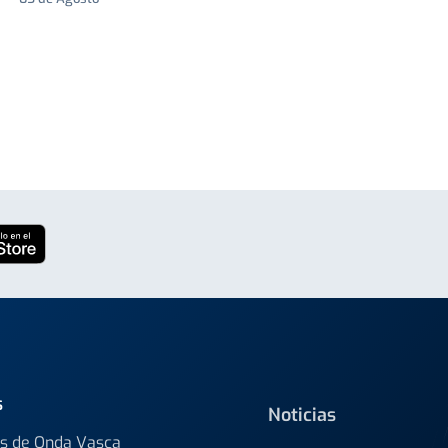
s
Noticias
s de Onda Vasca