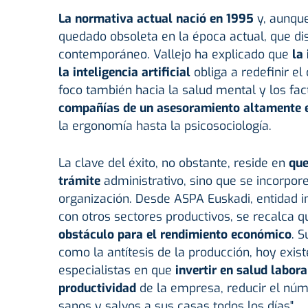
La normativa actual nació en 1995
y, aunque
quedado obsoleta en la época actual, que d
contemporáneo. Vallejo ha explicado que
la
la inteligencia artificial
obliga a redefinir e
foco también hacia la salud mental y los fac
compañías de un asesoramiento altamente 
la ergonomía hasta la psicosociología.
La clave del éxito, no obstante, reside en
que
trámite
administrativo, sino que se incorpor
organización. Desde ASPA Euskadi, entidad i
con otros sectores productivos, se recalca q
obstáculo para el rendimiento económico
. S
como la antítesis de la producción, hoy exis
especialistas en que
invertir en salud labora
productividad
de la empresa, reducir el núm
sanos y salvos a sus casas todos los días".