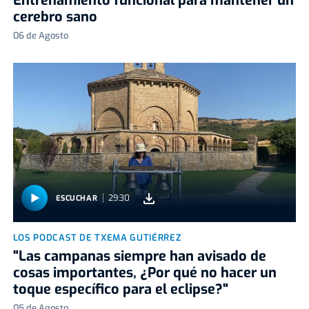
Entrenamiento funcional para mantener un
cerebro sano
06 de Agosto
29:30
ESCUCHAR
LOS PODCAST DE TXEMA GUTIÉRREZ
"Las campanas siempre han avisado de
cosas importantes, ¿Por qué no hacer un
toque específico para el eclipse?"
05 de Agosto