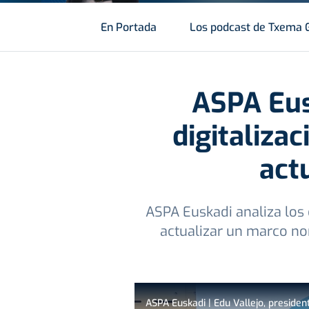
En Portada
Los podcast de Txema 
ASPA Eusk
digitalizac
act
ASPA Euskadi analiza los 
actualizar un marco nor
ASPA Euskadi | Edu Vallejo, presidente