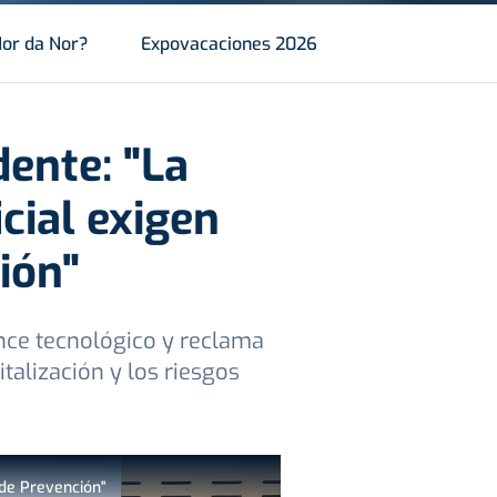
or da Nor?
Expovacaciones 2026
dente: "La
icial exigen
ión"
ance tecnológico y reclama
talización y los riesgos
y de Prevención"