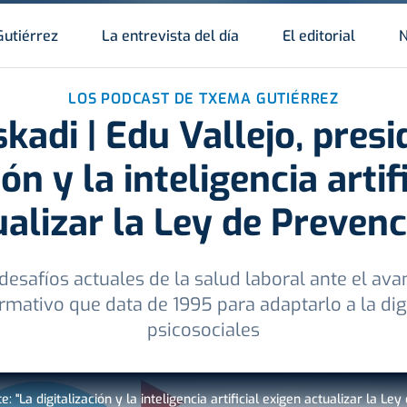
Gutiérrez
La entrevista del día
El editorial
N
LOS PODCAST DE TXEMA GUTIÉRREZ
adi | Edu Vallejo, presi
ión y la inteligencia artif
ualizar la Ley de Prevenc
desafíos actuales de la salud laboral ante el av
mativo que data de 1995 para adaptarlo a la digi
psicosociales
: "La digitalización y la inteligencia artificial exigen actualizar la Le