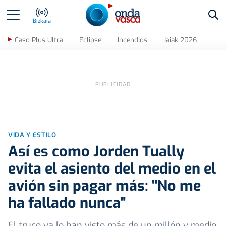
Bus
Bizkaia
Caso Plus Ultra
Eclipse
Incendios
Jaiak 2026
VIDA Y ESTILO
Así es como Jorden Tually
evita el asiento del medio en el
avión sin pagar más: "No me
ha fallado nunca"
El truco ya lo han visto más de un millón y medio