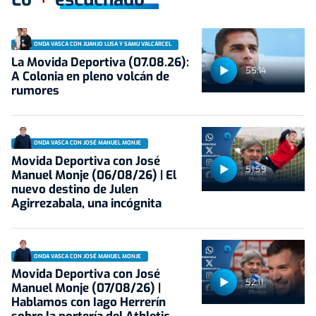
ONDA VASCA CON JUANJO LUSA Y SAMU VALCÁRCEL
La Movida Deportiva (07.08.26):
55:14
A Colonia en pleno volcán de
rumores
ONDA VASCA CON JOSÉ MANUEL MONJE
Movida Deportiva con José
51:59
Manuel Monje (06/08/26) | El
nuevo destino de Julen
Agirrezabala, una incógnita
ONDA VASCA CON JOSÉ MANUEL MONJE
Movida Deportiva con José
52:11
Manuel Monje (07/08/26) |
Hablamos con Iago Herrerín