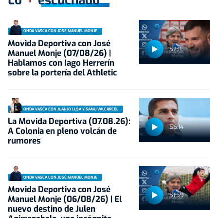
Lo
escuchado
ONDA VASCA CON JOSÉ MANUEL MONJE
Movida Deportiva con José
52:11
Manuel Monje (07/08/26) |
Hablamos con Iago Herrerín
sobre la portería del Athletic
ONDA VASCA CON JUANJO LUSA Y SAMU VALCÁRCEL
La Movida Deportiva (07.08.26):
55:14
A Colonia en pleno volcán de
rumores
ONDA VASCA CON JOSÉ MANUEL MONJE
Movida Deportiva con José
51:59
Manuel Monje (06/08/26) | El
nuevo destino de Julen