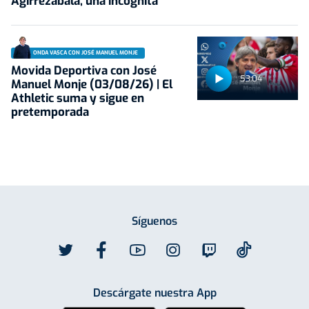
Agirrezabala, una incógnita
ONDA VASCA CON JOSÉ MANUEL MONJE
Movida Deportiva con José
53:04
Manuel Monje (03/08/26) | El
Athletic suma y sigue en
pretemporada
Síguenos
Descárgate nuestra App