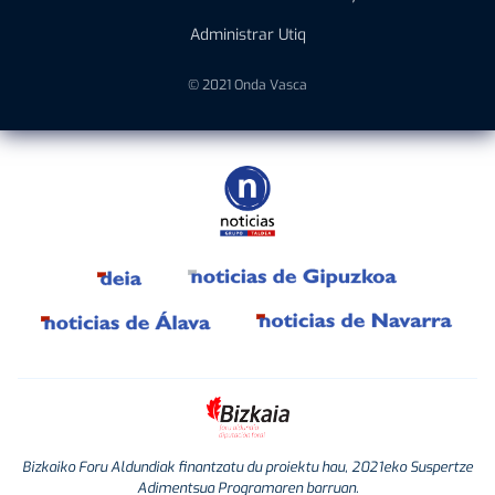
Administrar Utiq
© 2021 Onda Vasca
Bizkaiko Foru Aldundiak finantzatu du proiektu hau, 2021eko Suspertze
Adimentsua Programaren barruan.