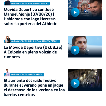
ONDA VASCA CON JOSÉ MANUEL MONJE
Movida Deportiva con José
52:11
Manuel Monje (07/08/26) |
Hablamos con Iago Herrerín
sobre la portería del Athletic
ONDA VASCA CON JUANJO LUSA Y SAMU VALCÁRCEL
La Movida Deportiva (07.08.26):
55:14
A Colonia en pleno volcán de
rumores
ONDA VASCA CON IMANOL ARRUTI
El aumento del ruido festivo
22:36
durante el verano pone en jaque
el descanso de los vecinos en los
barrios céntricos