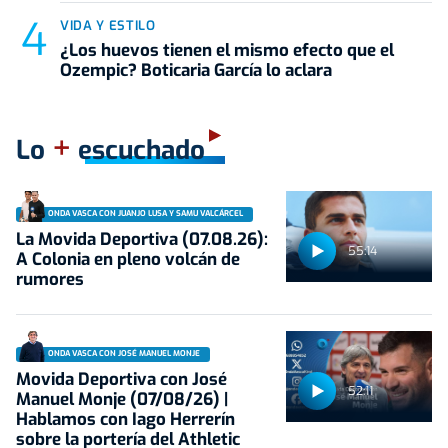
VIDA Y ESTILO
¿Los huevos tienen el mismo efecto que el
Ozempic? Boticaria García lo aclara
+
Lo
escuchado
ONDA VASCA CON JUANJO LUSA Y SAMU VALCÁRCEL
La Movida Deportiva (07.08.26):
55:14
A Colonia en pleno volcán de
rumores
ONDA VASCA CON JOSÉ MANUEL MONJE
Movida Deportiva con José
52:11
Manuel Monje (07/08/26) |
Hablamos con Iago Herrerín
sobre la portería del Athletic