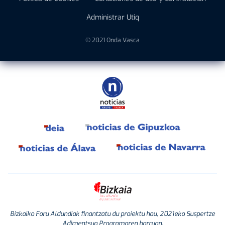
Administrar Utiq
© 2021 Onda Vasca
Bizkaiko Foru Aldundiak finantzatu du proiektu hau, 2021eko Suspertze
Adimentsua Programaren barruan.