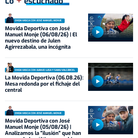
+
Lo
escuchado
ONDA VASCA CON JOSÉ MANUEL MONJE
Movida Deportiva con José
51:59
Manuel Monje (06/08/26) | El
nuevo destino de Julen
Agirrezabala, una incógnita
ONDA VASCA CON JUANJO LUSA Y SAMU VALCÁRCEL
La Movida Deportiva (06.08.26):
54:50
Mesa redonda por el fichaje del
central
ONDA VASCA CON JOSÉ MANUEL MONJE
Movida Deportiva con José
52:42
Manuel Monje (05/08/26) |
Analizamos la "ilusión" que han