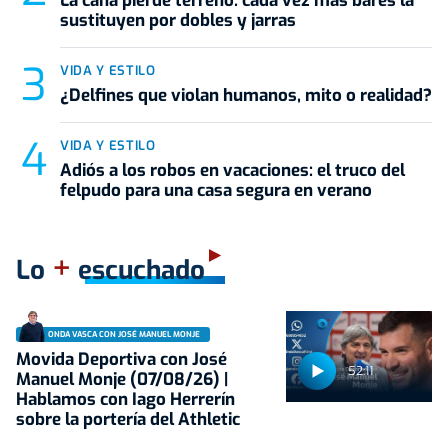
La caña pierde terreno: cada vez más bares la
sustituyen por dobles y jarras
VIDA Y ESTILO
¿Delfines que violan humanos, mito o realidad?
VIDA Y ESTILO
Adiós a los robos en vacaciones: el truco del
felpudo para una casa segura en verano
+
Lo
escuchado
ONDA VASCA CON JOSÉ MANUEL MONJE
Movida Deportiva con José
52:11
Manuel Monje (07/08/26) |
Hablamos con Iago Herrerín
sobre la portería del Athletic