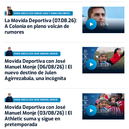
ONDA VASCA CON JUANJO LUSA Y SAMU VALCÁRCEL
La Movida Deportiva (07.08.26):
55:14
A Colonia en pleno volcán de
rumores
ONDA VASCA CON JOSÉ MANUEL MONJE
Movida Deportiva con José
51:59
Manuel Monje (06/08/26) | El
nuevo destino de Julen
Agirrezabala, una incógnita
ONDA VASCA CON JOSÉ MANUEL MONJE
Movida Deportiva con José
53:04
Manuel Monje (03/08/26) | El
Athletic suma y sigue en
pretemporada