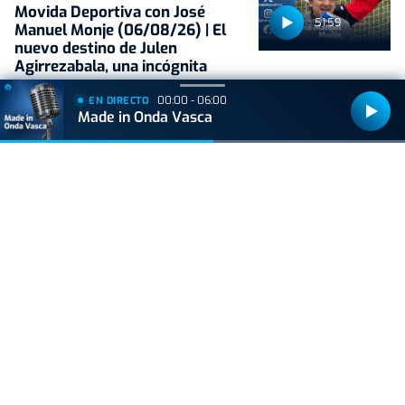
Movida Deportiva con José
51:59
Manuel Monje (06/08/26) | El
nuevo destino de Julen
Agirrezabala, una incógnita
00:00 - 06:00
EN DIRECTO
Made in Onda Vasca
ONDA VASCA CON JOSÉ MANUEL MONJE
Movida Deportiva con José
53:04
Manuel Monje (03/08/26) | El
Athletic suma y sigue en
pretemporada
Síguenos