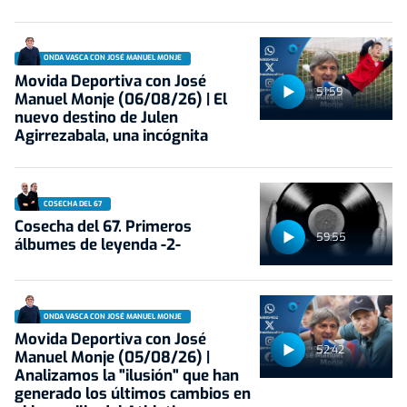
ONDA VASCA CON JOSÉ MANUEL MONJE
Movida Deportiva con José
51:59
Manuel Monje (06/08/26) | El
nuevo destino de Julen
Agirrezabala, una incógnita
COSECHA DEL 67
Cosecha del 67. Primeros
59:55
álbumes de leyenda -2-
ONDA VASCA CON JOSÉ MANUEL MONJE
Movida Deportiva con José
52:42
Manuel Monje (05/08/26) |
Analizamos la "ilusión" que han
generado los últimos cambios en