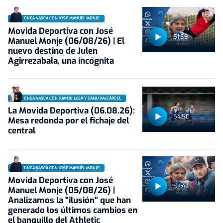
ONDA VASCA CON JOSÉ MANUEL MONJE
Movida Deportiva con José
51:59
Manuel Monje (06/08/26) | El
nuevo destino de Julen
Agirrezabala, una incógnita
ONDA VASCA CON JUANJO LUSA Y SAMU VALCÁRCEL
La Movida Deportiva (06.08.26):
54:50
Mesa redonda por el fichaje del
central
ONDA VASCA CON JOSÉ MANUEL MONJE
Movida Deportiva con José
52:42
Manuel Monje (05/08/26) |
Analizamos la "ilusión" que han
generado los últimos cambios en
el banquillo del Athletic