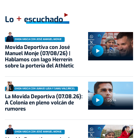
+
Lo
escuchado
ONDA VASCA CON JOSÉ MANUEL MONJE
Movida Deportiva con José
52:11
Manuel Monje (07/08/26) |
Hablamos con Iago Herrerín
sobre la portería del Athletic
ONDA VASCA CON JUANJO LUSA Y SAMU VALCÁRCEL
La Movida Deportiva (07.08.26):
55:14
A Colonia en pleno volcán de
rumores
ONDA VASCA CON JOSÉ MANUEL MONJE