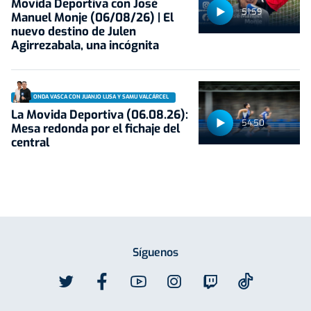
Movida Deportiva con José
51:59
Manuel Monje (06/08/26) | El
nuevo destino de Julen
Agirrezabala, una incógnita
ONDA VASCA CON JUANJO LUSA Y SAMU VALCÁRCEL
La Movida Deportiva (06.08.26):
54:50
Mesa redonda por el fichaje del
central
Síguenos