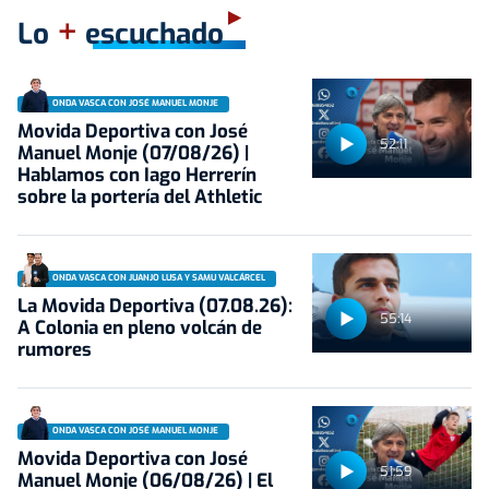
+
Lo
escuchado
ONDA VASCA CON JOSÉ MANUEL MONJE
Movida Deportiva con José
52:11
Manuel Monje (07/08/26) |
Hablamos con Iago Herrerín
sobre la portería del Athletic
ONDA VASCA CON JUANJO LUSA Y SAMU VALCÁRCEL
La Movida Deportiva (07.08.26):
55:14
A Colonia en pleno volcán de
rumores
ONDA VASCA CON JOSÉ MANUEL MONJE
Movida Deportiva con José
51:59
Manuel Monje (06/08/26) | El