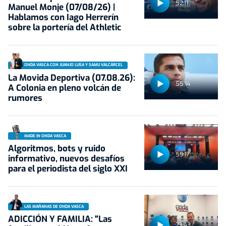
52:11
Manuel Monje (07/08/26) |
Hablamos con Iago Herrerín
sobre la portería del Athletic
ONDA VASCA CON JUANJO LUSA Y SAMU VALCÁRCEL
La Movida Deportiva (07.08.26):
55:14
A Colonia en pleno volcán de
rumores
MADE IN ONDA VASCA
Algoritmos, bots y ruido
59:17
informativo, nuevos desafíos
para el periodista del siglo XXI
LAS MAÑANAS DE ONDA VASCA
ADICCIÓN Y FAMILIA: "Las
23:43