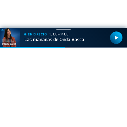
+
Lo
leído
13:00 - 14:00
EN DIRECTO
Las mañanas de Onda Vasca
ACTUALIDAD
Hallan muerto a un recién nacido en un armario
después de que su madre ingresara en el
hospital por una hemorragia
BIZKAIA
Sorpresa en Bakio: un pequeño tiburón obliga a
cerrar la playa durante una hora
ACTUALIDAD
La caña pierde terreno: cada vez más bares la
sustituyen por dobles y jarras