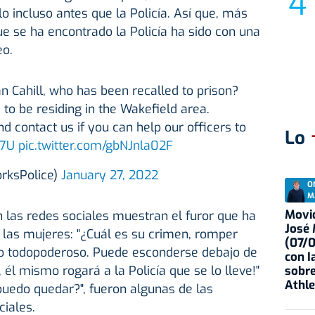
o incluso antes que la Policía. Así que, más
ue se ha encontrado la Policía ha sido con una
eo.
n Cahill, who has been recalled to prison?
 to be residing in the Wakefield area.
 contact us if you can help our officers to
Lo
U7U
pic.twitter.com/gbNJnla02F
orksPolice)
January 27, 2022
O
M
Movid
 las redes sociales muestran el furor que ha
José
 las mujeres: "¿Cuál es su crimen, romper
(07/
sto todopoderoso. Puede esconderse debajo de
con I
, él mismo rogará a la Policía que se lo lleve!"
sobre
Athle
 puedo quedar?", fueron algunas de las
ciales.