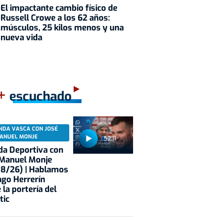
El impactante cambio físico de
Russell Crowe a los 62 años:
músculos, 25 kilos menos y una
nueva vida
+
escuchado
NDA VASCA CON JOSÉ
ANUEL MONJE
52:11
a Deportiva con
 Manuel Monje
08/26) | Hablamos
ago Herrerín
 la portería del
tic