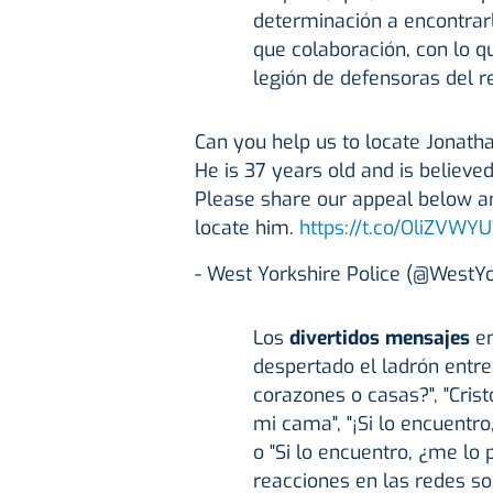
determinación a encontrarl
que colaboración, con lo q
legión de defensoras del r
Can you help us to locate Jonatha
He is 37 years old and is believed
Please share our appeal below and
locate him.
https://t.co/OliZVWY
- West Yorkshire Police (@WestY
Los
divertidos mensajes
en
despertado el ladrón entre
corazones o casas?", "Cri
mi cama", "¡Si lo encuentro
o "Si lo encuentro, ¿me lo
reacciones en las redes so