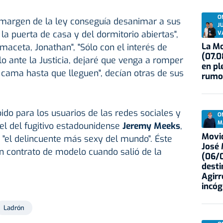
O
l margen de la ley conseguía desanimar a sus
J
la puerta de casa y del dormitorio abiertas",
V
La Mo
 maceta, Jonathan", "Sólo con el interés de
(07.0
rlo ante la Justicia, dejaré que venga a romper
en pl
a cama hasta que lleguen", decían otras de sus
rumo
ido para los usuarios de las redes sociales y
O
M
el del fugitivo estadounidense
Jeremy Meeks
,
Movid
 "el delincuente más sexy del mundo". Éste
José
un contrato de modelo cuando salió de la
(06/0
desti
Agirr
incóg
Ladrón