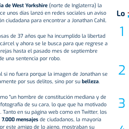
ía de West Yorkshire
(norte de Inglaterra) la
Lo
ace unos días lanzó en redes sociales un aviso
ón ciudadana para encontrar a Jonathan Cahil.
asas de 37 años que ha incumplido la libertad
a cárcel y ahora se le busca para que regrese a
re rejas hasta el pasado mes de septiembre
de una sentencia por robo.
l si no fuera porque la imagen de Jonathan se
samente por sus delitos, sino por su
belleza
.
como "un hombre de constitución mediana y de
a fotografía de su cara, lo que que ha motivado
. Tanto en su página web como en Twitter, los
a
7.000 mensajes
de ciudadanos, la mayoría
por este amigo de lo ajeno, mostraban su