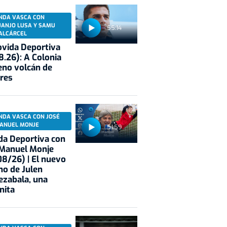
NDA VASCA CON
UANJO LUSA Y SAMU
55:14
ALCÁRCEL
vida Deportiva
8.26): A Colonia
eno volcán de
res
NDA VASCA CON JOSÉ
ANUEL MONJE
51:59
a Deportiva con
 Manuel Monje
8/26) | El nuevo
no de Julen
ezabala, una
nita