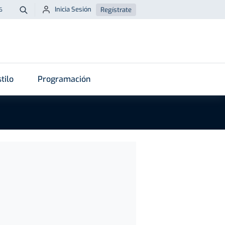
Inicia Sesión
Regístrate
6
Buscar
tilo
Programación