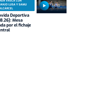
NDA VASCA CON
UANJO LUSA Y SAMU
54:50
ALCÁRCEL
vida Deportiva
8.26): Mesa
da por el fichaje
entral