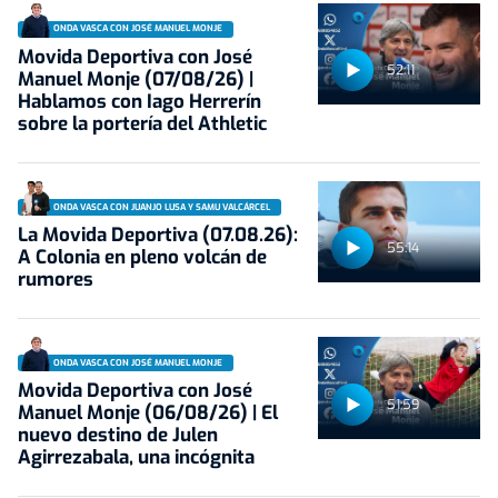
ONDA VASCA CON JOSÉ MANUEL MONJE
Movida Deportiva con José
52:11
Manuel Monje (07/08/26) |
Hablamos con Iago Herrerín
sobre la portería del Athletic
ONDA VASCA CON JUANJO LUSA Y SAMU VALCÁRCEL
La Movida Deportiva (07.08.26):
55:14
A Colonia en pleno volcán de
rumores
ONDA VASCA CON JOSÉ MANUEL MONJE
Movida Deportiva con José
51:59
Manuel Monje (06/08/26) | El
nuevo destino de Julen
Agirrezabala, una incógnita