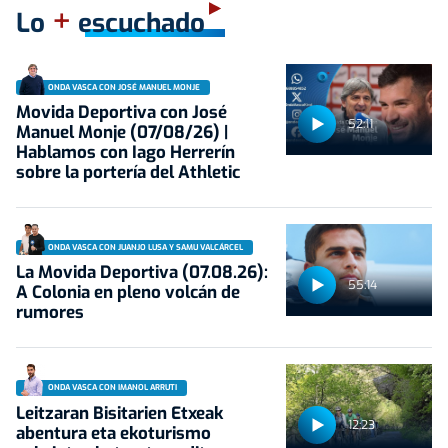
+
Lo
escuchado
ONDA VASCA CON JOSÉ MANUEL MONJE
Movida Deportiva con José
52:11
Manuel Monje (07/08/26) |
Hablamos con Iago Herrerín
sobre la portería del Athletic
ONDA VASCA CON JUANJO LUSA Y SAMU VALCÁRCEL
La Movida Deportiva (07.08.26):
55:14
A Colonia en pleno volcán de
rumores
ONDA VASCA CON IMANOL ARRUTI
Leitzaran Bisitarien Etxeak
12:23
abentura eta ekoturismo