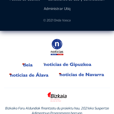
Administrar Utiq
© 2021 Onda Vasca
Bizkaiko Foru Aldundiak finantzatu du proiektu hau, 2021eko Suspertze
Adimentsua Programaren barruan.