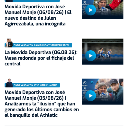
Movida Deportiva con José
51:59
Manuel Monje (06/08/26) | El
nuevo destino de Julen
Agirrezabala, una incógnita
ONDA VASCA CON JUANJO LUSA Y SAMU VALCÁRCEL
La Movida Deportiva (06.08.26):
54:50
Mesa redonda por el fichaje del
central
ONDA VASCA CON JOSÉ MANUEL MONJE
Movida Deportiva con José
52:42
Manuel Monje (05/08/26) |
Analizamos la "ilusión" que han
generado los últimos cambios en
el banquillo del Athletic