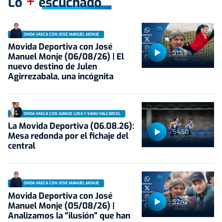
+
Lo
escuchado
ONDA VASCA CON JOSÉ MANUEL MONJE
Movida Deportiva con José
51:59
Manuel Monje (06/08/26) | El
nuevo destino de Julen
Agirrezabala, una incógnita
ONDA VASCA CON JUANJO LUSA Y SAMU VALCÁRCEL
La Movida Deportiva (06.08.26):
54:50
Mesa redonda por el fichaje del
central
ONDA VASCA CON JOSÉ MANUEL MONJE
Movida Deportiva con José
52:42
Manuel Monje (05/08/26) |
Analizamos la "ilusión" que han