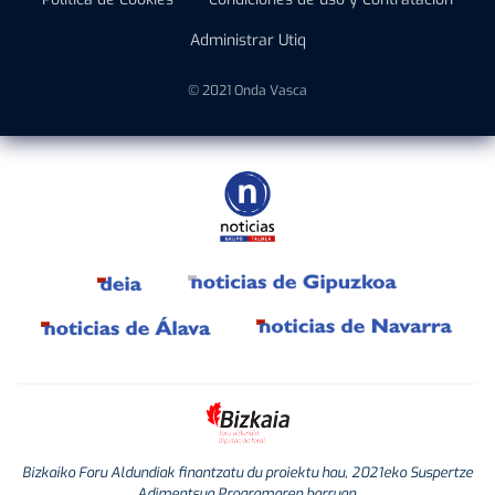
Administrar Utiq
© 2021 Onda Vasca
Bizkaiko Foru Aldundiak finantzatu du proiektu hau, 2021eko Suspertze
Adimentsua Programaren barruan.