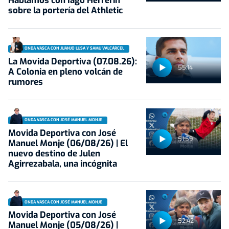
Hablamos con Iago Herrerín
sobre la portería del Athletic
ONDA VASCA CON JUANJO LUSA Y SAMU VALCÁRCEL
La Movida Deportiva (07.08.26):
55:14
A Colonia en pleno volcán de
rumores
ONDA VASCA CON JOSÉ MANUEL MONJE
Movida Deportiva con José
51:59
Manuel Monje (06/08/26) | El
nuevo destino de Julen
Agirrezabala, una incógnita
ONDA VASCA CON JOSÉ MANUEL MONJE
Movida Deportiva con José
52:42
Manuel Monje (05/08/26) |