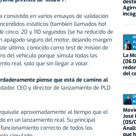
desti
Agirr
incóg
 consistido en varios ensayos de validación
encendidos estáticos (también llamados hot
 de cinco, 20 y 110 segundos (se ha reducido de
O
 un apagado seguro del motor, dejando margen
J
ste último, conocido como test de misión de
V
La Mo
uro del vehículo porque simula todas las
(06.0
to real, solo que sin llegar a volar.
redon
del c
rdaderamente piense que está de camino al
ndador, CEO y director de lanzamiento de PLD
O
M
Movid
 equivale aproximadamente al tiempo que el
José
 en un lanzamiento real. Su principal
(05/0
 funcionamiento correcto de todos los
Anali
que h
elo simulado.