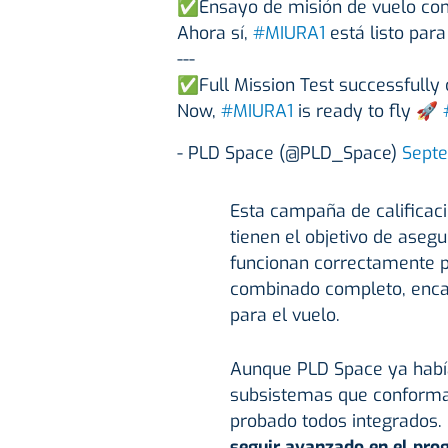
✅Ensayo de misión de vuelo com
Ahora sí,
#MIURA1
está listo par
---
✅Full Mission Test successfully
Now,
#MIURA1
is ready to fly 🚀
- PLD Space (@PLD_Space)
Septe
Esta campaña de calificac
tienen el objetivo de aseg
funcionan correctamente p
combinado completo, encarg
para el vuelo.
Aunque PLD Space ya había
subsistemas que conforman
probado todos integrados. E
seguir avanzado en el prog