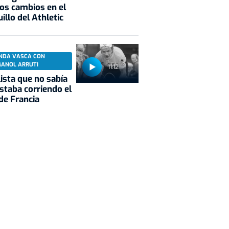
os cambios en el
illo del Athletic
NDA VASCA CON
MANOL ARRUTI
11:12
clista que no sabía
staba corriendo el
de Francia