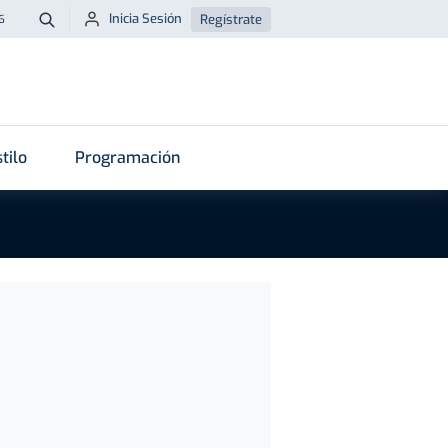
Inicia Sesión
Regístrate
6
Buscar
tilo
Programación