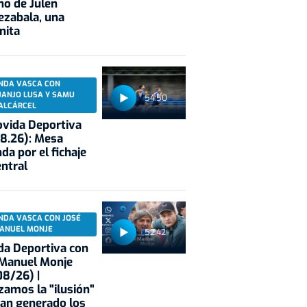
no de Julen
ezabala, una
nita
NDA VASCA CON
UANJO LUSA Y SAMU
54:50
ALCÁRCEL
vida Deportiva
8.26): Mesa
da por el fichaje
entral
NDA VASCA CON JOSÉ
ANUEL MONJE
52:42
a Deportiva con
 Manuel Monje
8/26) |
zamos la "ilusión"
an generado los