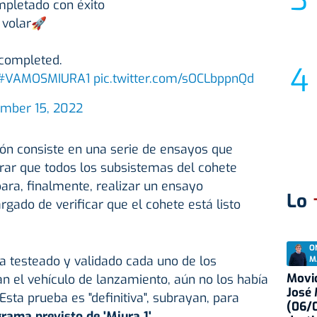
pletado con éxito
a volar🚀
 completed.
#VAMOSMIURA1
pic.twitter.com/sOCLbppnQd
mber 15, 2022
ión consiste en una serie de ensayos que
urar que todos los subsistemas del cohete
ara, finalmente, realizar un ensayo
Lo
ado de verificar que el cohete está listo
O
 testeado y validado cada uno de los
M
Movid
 el vehículo de lanzamiento, aún no los había
José
sta prueba es "definitiva", subrayan, para
(06/0
rama previsto de 'Miura 1'.