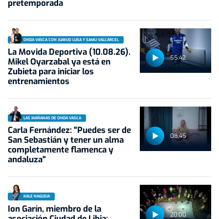
pretemporada
ONDA VASCA CON JUANJO LUSA Y SAMU VALCÁRCEL
La Movida Deportiva (10.08.26).
55:42
Mikel Oyarzabal ya está en
Zubieta para iniciar los
entrenamientos
LAS MAÑANAS DE ONDA VASCA
Carla Fernández: "Puedes ser de
08:45
San Sebastián y tener un alma
completamente flamenca y
andaluza"
KALE NAGUSIA
Ion Garín, miembro de la
20:00
asociación Ciudad de Libia: