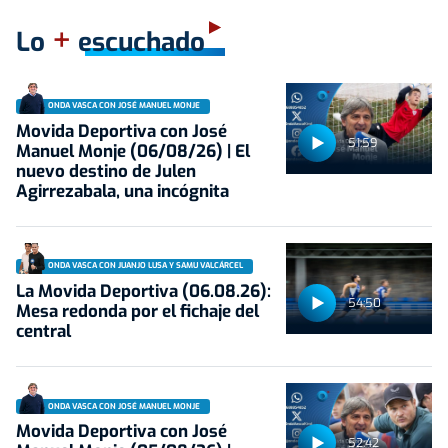
+
Lo
escuchado
ONDA VASCA CON JOSÉ MANUEL MONJE
Movida Deportiva con José
51:59
Manuel Monje (06/08/26) | El
nuevo destino de Julen
Agirrezabala, una incógnita
ONDA VASCA CON JUANJO LUSA Y SAMU VALCÁRCEL
La Movida Deportiva (06.08.26):
54:50
Mesa redonda por el fichaje del
central
ONDA VASCA CON JOSÉ MANUEL MONJE
Movida Deportiva con José
52:42