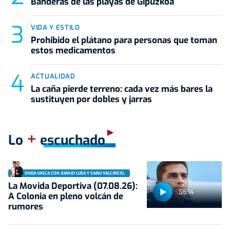
Banderas de las playas de Gipuzkoa
VIDA Y ESTILO
Prohibido el plátano para personas que toman
estos medicamentos
ACTUALIDAD
La caña pierde terreno: cada vez más bares la
sustituyen por dobles y jarras
+
Lo
escuchado
ONDA VASCA CON JUANJO LUSA Y SAMU VALCÁRCEL
La Movida Deportiva (07.08.26):
55:14
A Colonia en pleno volcán de
rumores