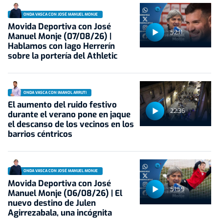
ONDA VASCA CON JOSÉ MANUEL MONJE
Movida Deportiva con José
52:11
Manuel Monje (07/08/26) |
Hablamos con Iago Herrerín
sobre la portería del Athletic
ONDA VASCA CON IMANOL ARRUTI
El aumento del ruido festivo
22:36
durante el verano pone en jaque
el descanso de los vecinos en los
barrios céntricos
ONDA VASCA CON JOSÉ MANUEL MONJE
Movida Deportiva con José
51:59
Manuel Monje (06/08/26) | El
nuevo destino de Julen
Agirrezabala, una incógnita