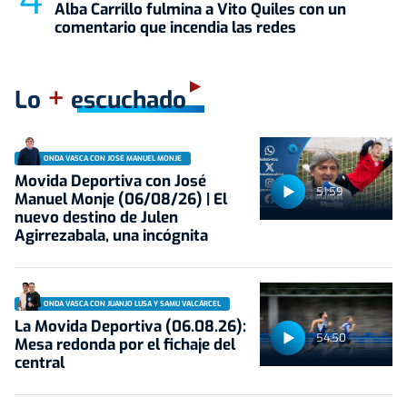
Alba Carrillo fulmina a Vito Quiles con un
comentario que incendia las redes
+
Lo
escuchado
ONDA VASCA CON JOSÉ MANUEL MONJE
Movida Deportiva con José
51:59
Manuel Monje (06/08/26) | El
nuevo destino de Julen
Agirrezabala, una incógnita
ONDA VASCA CON JUANJO LUSA Y SAMU VALCÁRCEL
La Movida Deportiva (06.08.26):
54:50
Mesa redonda por el fichaje del
central