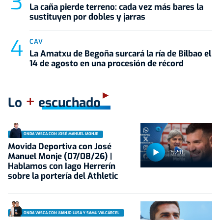
La caña pierde terreno: cada vez más bares la
sustituyen por dobles y jarras
CAV
La Amatxu de Begoña surcará la ría de Bilbao el
14 de agosto en una procesión de récord
+
Lo
escuchado
ONDA VASCA CON JOSÉ MANUEL MONJE
Movida Deportiva con José
52:11
Manuel Monje (07/08/26) |
Hablamos con Iago Herrerín
sobre la portería del Athletic
ONDA VASCA CON JUANJO LUSA Y SAMU VALCÁRCEL