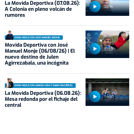
La Movida Deportiva (07.08.26):
55:14
A Colonia en pleno volcán de
rumores
ONDA VASCA CON JOSÉ MANUEL MONJE
Movida Deportiva con José
51:59
Manuel Monje (06/08/26) | El
nuevo destino de Julen
Agirrezabala, una incógnita
ONDA VASCA CON JUANJO LUSA Y SAMU VALCÁRCEL
La Movida Deportiva (06.08.26):
54:50
Mesa redonda por el fichaje del
central