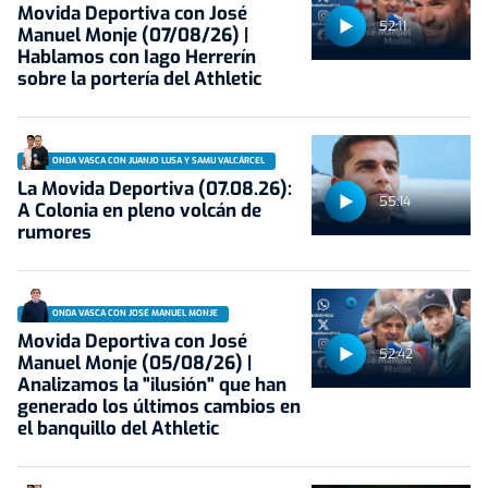
Movida Deportiva con José
52:11
Manuel Monje (07/08/26) |
Hablamos con Iago Herrerín
sobre la portería del Athletic
ONDA VASCA CON JUANJO LUSA Y SAMU VALCÁRCEL
La Movida Deportiva (07.08.26):
55:14
A Colonia en pleno volcán de
rumores
ONDA VASCA CON JOSÉ MANUEL MONJE
Movida Deportiva con José
52:42
Manuel Monje (05/08/26) |
Analizamos la "ilusión" que han
generado los últimos cambios en
el banquillo del Athletic