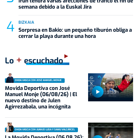
Irun tendrá varias afecciones de tráfico el fin de
semana debido a la Euskal Jira
BIZKAIA
Sorpresa en Bakio: un pequeño tiburón obliga a
cerrar la playa durante una hora
+
Lo
escuchado
ONDA VASCA CON JOSÉ MANUEL MONJE
Movida Deportiva con José
51:59
Manuel Monje (06/08/26) | El
nuevo destino de Julen
Agirrezabala, una incógnita
ONDA VASCA CON JUANJO LUSA Y SAMU VALCÁRCEL
La Movida Deportiva (06.08.26):