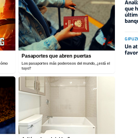
Anali
que h
últim
banqu
GIPUZ
Un at
favor
Pasaportes que abren puertas
¡Cómo
Los pasaportes más poderosos del mundo, ¿está el
tuyo?