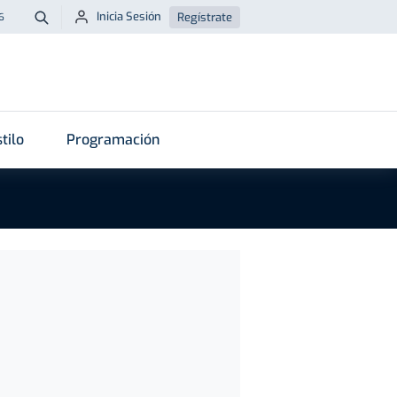
Inicia Sesión
Regístrate
6
Buscar
tilo
Programación