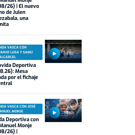
 Manuel Monje
8/26) | El nuevo
no de Julen
ezabala, una
nita
NDA VASCA CON
UANJO LUSA Y SAMU
54:50
ALCÁRCEL
vida Deportiva
8.26): Mesa
da por el fichaje
entral
NDA VASCA CON JOSÉ
ANUEL MONJE
52:42
a Deportiva con
 Manuel Monje
8/26) |