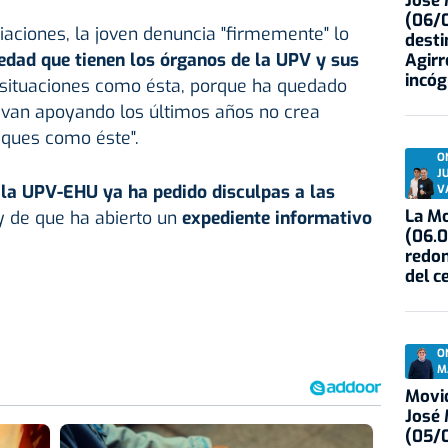
José
(06/0
ciones, la joven denuncia "firmemente" lo
desti
sedad que tienen los órganos de la UPV y sus
Agirr
incóg
situaciones como ésta, porque ha quedado
llevan apoyando los últimos años no crea
aques como éste".
O
J
e
la UPV-EHU ya ha pedido disculpas a las
V
La Mo
 y de que ha abierto un
expediente informativo
(06.0
redon
del c
O
M
Movid
José
(05/0