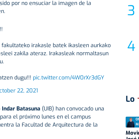
sido por no ensuciar la imagen de la
en.
!!
 fakultateko irakasle batek ikasleen aurkako
asleei zakila ateraz. Irakasleak normaltasun
u.
atzen dugu!!!
pic.twitter.com/4W0rXr3dGY
ctober 22, 2021
Lo
o Indar Batasuna
(UIB) han convocado una
para el próximo lunes en el campus
O
entra la Facultad de Arquitectura de la
M
Movid