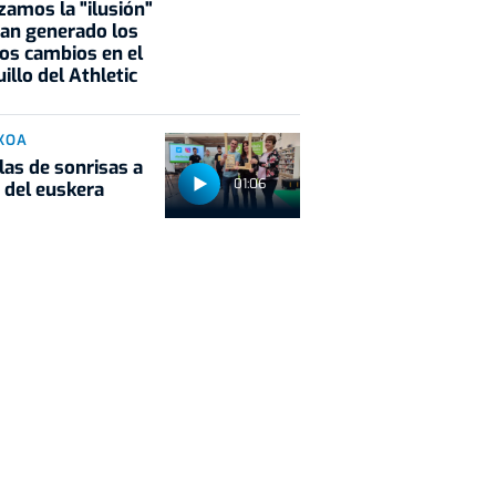
zamos la "ilusión"
an generado los
os cambios en el
illo del Athletic
KOA
las de sonrisas a
01:06
 del euskera