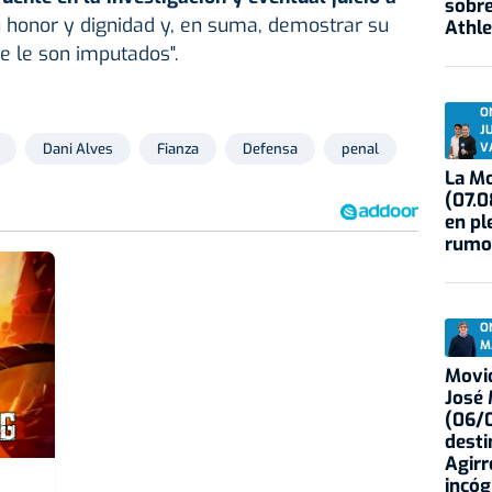
sobre
su honor y dignidad y, en suma, demostrar su
Athle
e le son imputados".
O
J
V
Dani Alves
Fianza
Defensa
penal
La Mo
(07.0
en pl
rumo
O
M
Movid
José
(06/0
desti
Agirr
incóg