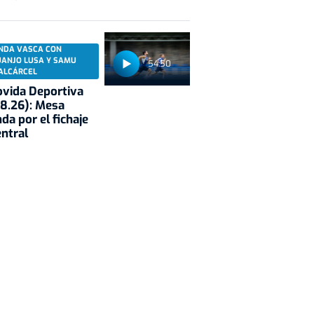
NDA VASCA CON
UANJO LUSA Y SAMU
54:50
ALCÁRCEL
vida Deportiva
8.26): Mesa
da por el fichaje
entral