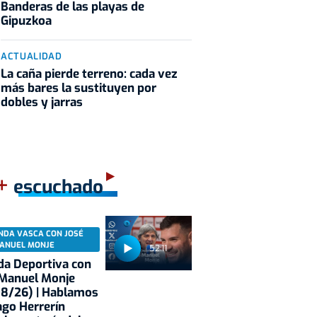
Banderas de las playas de
Gipuzkoa
ACTUALIDAD
La caña pierde terreno: cada vez
más bares la sustituyen por
dobles y jarras
+
escuchado
NDA VASCA CON JOSÉ
ANUEL MONJE
52:11
a Deportiva con
 Manuel Monje
08/26) | Hablamos
ago Herrerín