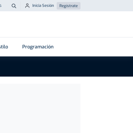
Inicia Sesión
Regístrate
6
Buscar
tilo
Programación