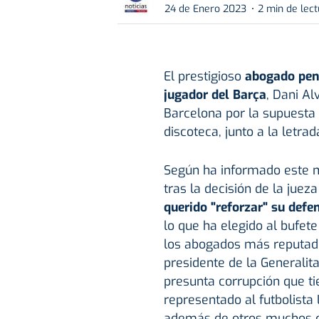
24 de Enero 2023
2 min de lec
El prestigioso
abogado pena
jugador del Barça
, Dani Al
Barcelona por la supuesta 
discoteca, junto a la letra
Según ha informado este m
tras la decisión de la jueza
querido "reforzar" su defe
lo que ha elegido al bufete
los abogados más reputados
presidente de la Generalitat
presunta corrupción que t
representado al futbolista L
además de otros muchos c