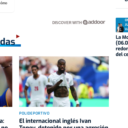
¡Cómo
O
DISCOVER WITH
J
V
La Mo
adas
(06.0
redon
del c
POLIDEPORTIVO
a:
El internacional inglés Ivan
 no
Toney, detenido por una agresión