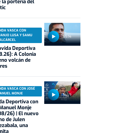
 la portería del
tic
NDA VASCA CON
UANJO LUSA Y SAMU
55:14
ALCÁRCEL
vida Deportiva
8.26): A Colonia
eno volcán de
res
NDA VASCA CON JOSÉ
ANUEL MONJE
51:59
a Deportiva con
 Manuel Monje
8/26) | El nuevo
no de Julen
ezabala, una
nita