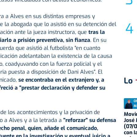
ra a Alves en sus distintas empresas y
e la abogada que lo asistió en su detención del
ación ante la jueza instructora, que
tras la
rlo a prisión preventiva, sin fianza
. En su
erda que asistió al futbolista "en cuanto
cación adelantaban la existencia de la causa
to, coadyuvando con la fuerza policial y el
ria puesta a disposición de Dani Alves". El
Lo
unicado,
se encontraba en el extranjero y, a
freció a "prestar declaración y defender su
O
M
 de los acontecimientos y la privación de
Movid
o a Alves y a la letrada a
"reforzar" su defensa
José
(07/
echo penal, quien, añade el comunicado,
con I
uente en la investigación y eventual juicio a