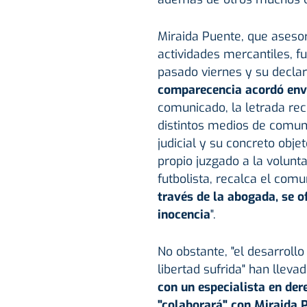
Miraida Puente, que aseso
actividades mercantiles, fu
pasado viernes y su declar
comparecencia acordó envia
comunicado, la letrada recu
distintos medios de comuni
judicial y su concreto obje
propio juzgado a la volunta
futbolista, recalca el com
través de la abogada, se o
inocencia
".
No obstante, "el desarrollo
libertad sufrida" han llevad
con un especialista en der
"colaborará" con Miraida P