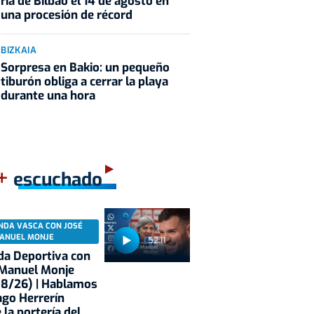
ría de Bilbao el 14 de agosto en
una procesión de récord
BIZKAIA
Sorpresa en Bakio: un pequeño
tiburón obliga a cerrar la playa
durante una hora
+
escuchado
NDA VASCA CON JOSÉ
ANUEL MONJE
52:11
a Deportiva con
 Manuel Monje
08/26) | Hablamos
ago Herrerín
 la portería del