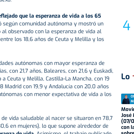
flejado que la esperanza de vida a los 65
ó según comunidad autónoma y mostró un
 al observado con la esperanza de vida al
entre los 18,6 años de Ceuta y Melilla y los
unidades autónomas con mayor esperanza de
s, con 21,7 años, Baleares, con 21,6 y Euskadi,
Lo
o a Ceuta y Melilla, Castilla-La Mancha, con 19
,8 Madrid con 19,9 y Andalucía con 20,0 años
tónomas con menor expectativa de vida a los
O
M
Movid
José
de vida saludable al nacer se situaron en 78,7
(07/
0,6 en mujeres), lo que supone alrededor de
con I
sobre
eranza de vida.
Asimismo, el trabajo publicado