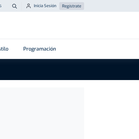
Inicia Sesión
Regístrate
6
Buscar
tilo
Programación