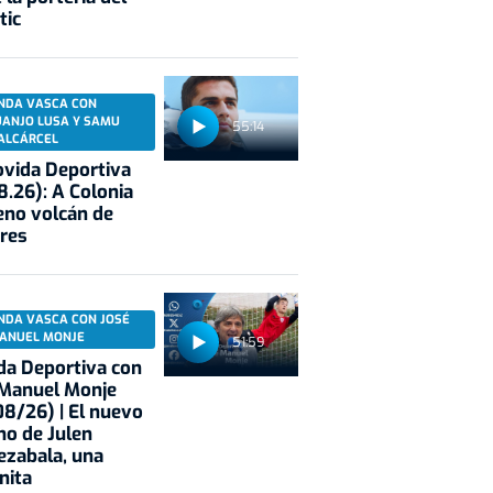
tic
NDA VASCA CON
UANJO LUSA Y SAMU
55:14
ALCÁRCEL
vida Deportiva
8.26): A Colonia
eno volcán de
res
NDA VASCA CON JOSÉ
ANUEL MONJE
51:59
a Deportiva con
 Manuel Monje
8/26) | El nuevo
no de Julen
ezabala, una
nita