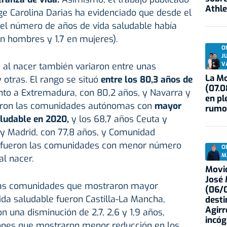
Athle
ge Carolina Darias ha evidenciado que desde el
 el número de años de vida saludable había
n hombres y 1,7 en mujeres).
O
J
V
 al nacer también variaron entre unas
La Mo
tras. El rango se situó
entre los 80,3 años de
(07.0
nto a Extremadura, con 80,2 años, y Navarra y
en pl
ueron las comunidades autónomas con
mayor
rumo
ludable en 2020,
y los 68,7 años Ceuta y
a y Madrid, con 77,8 años, y Comunidad
, fueron las comunidades con menor número
O
M
al nacer.
Movid
José
 las comunidades que mostraron mayor
(06/0
ida saludable fueron Castilla-La Mancha,
desti
Agirr
on una disminución de 2,7, 2,6 y 1,9 años,
incóg
ones que mostraron menor reducción en los