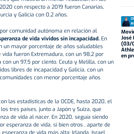
 2020 con respecto a 2019 fueron Canarias,
urcia y Galicia con 0,2 años.
O
M
 por comunidad autónoma en relación al
Movid
José
speranza de vida vividos sin incapacidad.
En
(03/0
n un mayor porcentaje de años saludables
Athle
e vida fueron Extremadura, con un 98,2 por
en p
 con un 97,5 por ciento. Ceuta y Melilla, con un
idos libres de incapacidad y Galicia, con un
as comunidades con menor porcentaje años
on las estadísticas de la OCDE, hasta 2020, el
os tres países, junto a Japón y Suiza, que
za de vida al nacer. En 2020, seguía siendo
r esperanza de vida, si bien otros , aparte de
 esperanza de vida más alta: Irlanda, Israel,