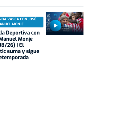
NDA VASCA CON JOSÉ
ANUEL MONJE
53:04
a Deportiva con
 Manuel Monje
8/26) | El
tic suma y sigue
retemporada