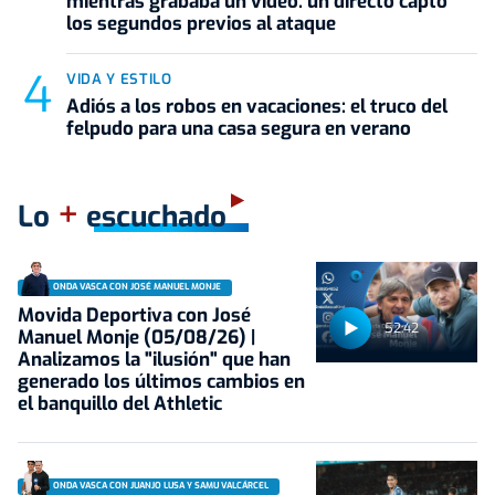
mientras grababa un vídeo: un directo captó
los segundos previos al ataque
VIDA Y ESTILO
Adiós a los robos en vacaciones: el truco del
felpudo para una casa segura en verano
+
Lo
escuchado
ONDA VASCA CON JOSÉ MANUEL MONJE
Movida Deportiva con José
52:42
Manuel Monje (05/08/26) |
Analizamos la "ilusión" que han
generado los últimos cambios en
el banquillo del Athletic
ONDA VASCA CON JUANJO LUSA Y SAMU VALCÁRCEL