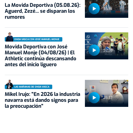
La Movida Deportiva (05.08.26):
55:18
Aguerd, Zezé... se disparan los
rumores
ONDA VASCA CON JOSÉ MANUEL MONJE
Movida Deportiva con José
52:38
Manuel Monje (04/08/26) | El
Athletic continúa descansando
antes del inicio liguero
LAS MAÑANAS DE ONDA VASCA
Mikel Irujo: "En 2026 la industria
28:37
navarra está dando signos para
la preocupación"