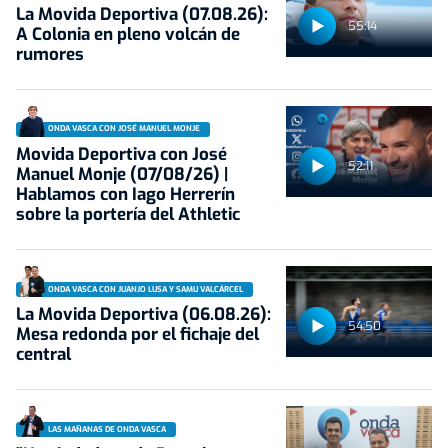
La Movida Deportiva (07.08.26):
55:14
A Colonia en pleno volcán de
rumores
ONDA VASCA CON JOSÉ MANUEL MONJE
Movida Deportiva con José
52:11
Manuel Monje (07/08/26) |
Hablamos con Iago Herrerín
sobre la portería del Athletic
ONDA VASCA CON JUANJO LUSA Y SAMU VALCÁRCEL
La Movida Deportiva (06.08.26):
54:50
Mesa redonda por el fichaje del
central
LAS MAÑANAS DE ONDA VASCA