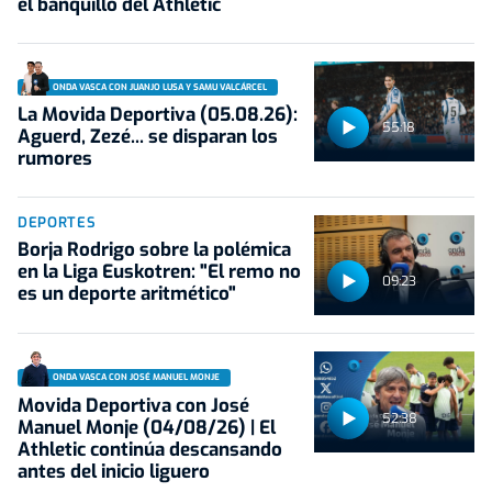
el banquillo del Athletic
ONDA VASCA CON JUANJO LUSA Y SAMU VALCÁRCEL
La Movida Deportiva (05.08.26):
55:18
Aguerd, Zezé... se disparan los
rumores
DEPORTES
Borja Rodrigo sobre la polémica
en la Liga Euskotren: "El remo no
09:23
es un deporte aritmético"
ONDA VASCA CON JOSÉ MANUEL MONJE
Movida Deportiva con José
52:38
Manuel Monje (04/08/26) | El
Athletic continúa descansando
antes del inicio liguero