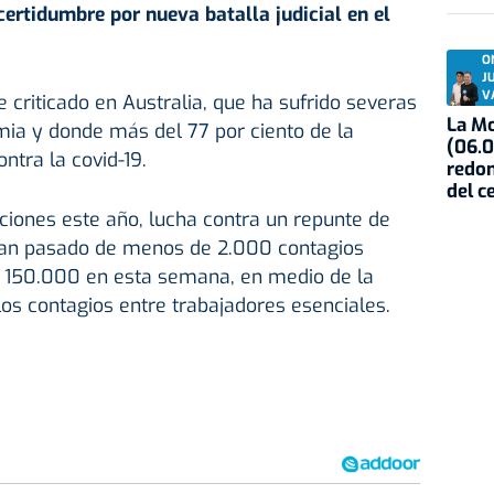
certidumbre por nueva batalla judicial en el
O
J
V
 criticado en Australia, que ha sufrido severas
La Mo
mia y donde más del 77 por ciento de la
(06.0
ntra la covid-19.
redon
del c
cciones este año, lucha contra un repunte de
 han pasado de menos de 2.000 contagios
si 150.000 en esta semana, en medio de la
os contagios entre trabajadores esenciales.