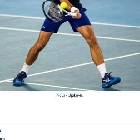
Novak Djokovic.
A
ura