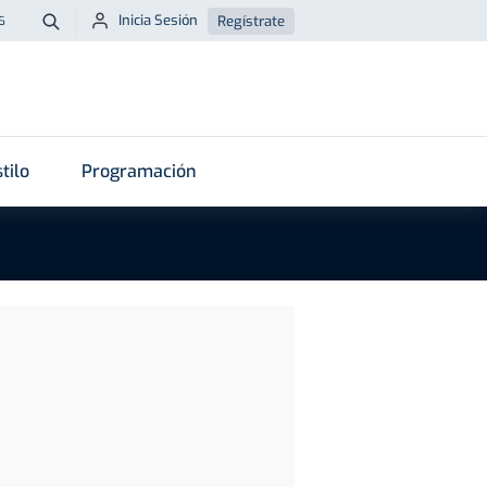
Inicia Sesión
Regístrate
6
Buscar
tilo
Programación