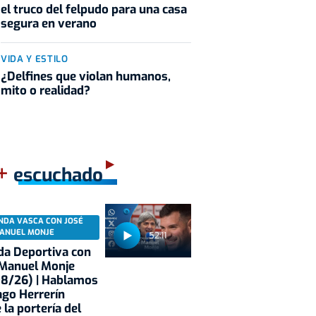
el truco del felpudo para una casa
segura en verano
VIDA Y ESTILO
¿Delfines que violan humanos,
mito o realidad?
+
escuchado
NDA VASCA CON JOSÉ
ANUEL MONJE
52:11
a Deportiva con
 Manuel Monje
08/26) | Hablamos
ago Herrerín
 la portería del