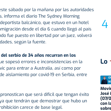
 este sábado por la mañana por las autoridades
s, informa el diario The Sydney Morning
 deportista balcánico, que estuvo en un hotel
nmigración desde el día 6 cuando llegó al país
do fue puesto en libertad por un juez, volverá
idades, según la fuente.
del serbio de 34 años recurran en los
Lo
ue sopesó errores e inconsistencias en la
vic para entrar a Australia, así como por
 de aislamiento por covid-19 en Serbia, entre
O
M
Movid
José
pronostican que será difícil que tengan éxito
(07/
, ya que tendrán que demostrar que hubo un
con I
rohibición carece de base legal.
sobre