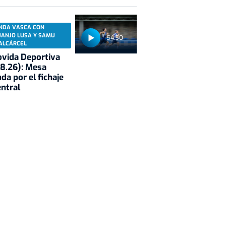
NDA VASCA CON
UANJO LUSA Y SAMU
54:50
ALCÁRCEL
vida Deportiva
8.26): Mesa
da por el fichaje
entral