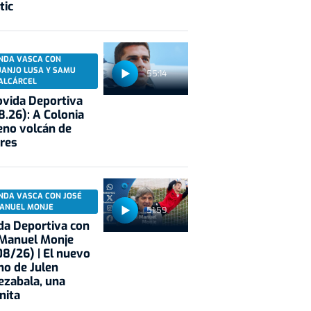
tic
NDA VASCA CON
UANJO LUSA Y SAMU
55:14
ALCÁRCEL
vida Deportiva
8.26): A Colonia
eno volcán de
res
NDA VASCA CON JOSÉ
ANUEL MONJE
51:59
a Deportiva con
 Manuel Monje
8/26) | El nuevo
no de Julen
ezabala, una
nita