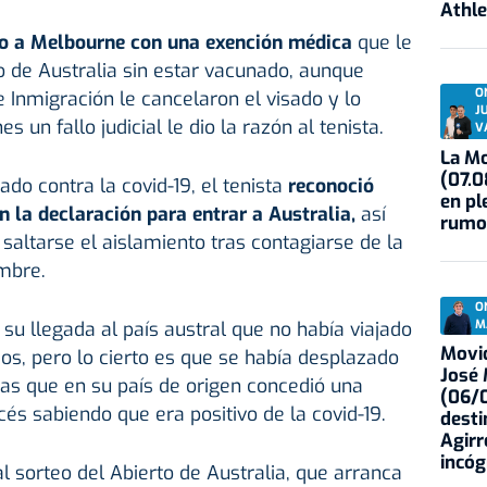
Athle
ero a Melbourne con una exención médica
que le
to de Australia sin estar vacunado, aunque
O
 Inmigración le cancelaron el visado y lo
J
s un fallo judicial le dio la razón al tenista.
V
La Mo
(07.0
o contra la covid-19, el tenista
reconoció
en pl
en la declaración para entrar a Australia,
así
rumo
l saltarse el aislamiento tras contagiarse de la
embre.
O
M
su llegada al país austral que no había viajado
Movid
ios, pero lo cierto es que se había desplazado
José
as que en su país de origen concedió una
(06/0
és sabiendo que era positivo de la covid-19.
desti
Agirr
incóg
 al sorteo del Abierto de Australia, que arranca