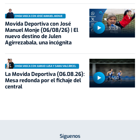
ONDA VASCA CON JOSÉ MANUEL MONJE
Movida Deportiva con José
51:59
Manuel Monje (06/08/26) | El
nuevo destino de Julen
Agirrezabala, una incógnita
ONDA VASCA CON JUANJO LUSA Y SAMU VALCÁRCEL
La Movida Deportiva (06.08.26):
54:50
Mesa redonda por el fichaje del
central
Síguenos