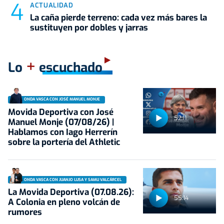
ACTUALIDAD
La caña pierde terreno: cada vez más bares la
sustituyen por dobles y jarras
+
Lo
escuchado
ONDA VASCA CON JOSÉ MANUEL MONJE
Movida Deportiva con José
52:11
Manuel Monje (07/08/26) |
Hablamos con Iago Herrerín
sobre la portería del Athletic
ONDA VASCA CON JUANJO LUSA Y SAMU VALCÁRCEL
La Movida Deportiva (07.08.26):
55:14
A Colonia en pleno volcán de
rumores