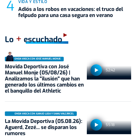
VIDA Y ESTILO
Adiós a los robos en vacaciones: el truco del
felpudo para una casa segura en verano
+
Lo
escuchado
ONDA VASCA CON JOSÉ MANUEL MONJE
Movida Deportiva con José
52:42
Manuel Monje (05/08/26) |
Analizamos la "ilusión" que han
generado los últimos cambios en
el banquillo del Athletic
ONDA VASCA CON JUANJO LUSA Y SAMU VALCÁRCEL
La Movida Deportiva (05.08.26):
55:18
Aguerd, Zezé... se disparan los
rumores