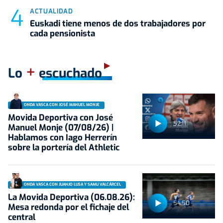
ACTUALIDAD
Euskadi tiene menos de dos trabajadores por
cada pensionista
+
Lo
escuchado
ONDA VASCA CON JOSÉ MANUEL MONJE
Movida Deportiva con José
52:11
Manuel Monje (07/08/26) |
Hablamos con Iago Herrerín
sobre la portería del Athletic
ONDA VASCA CON JUANJO LUSA Y SAMU VALCÁRCEL
La Movida Deportiva (06.08.26):
54:50
Mesa redonda por el fichaje del
central