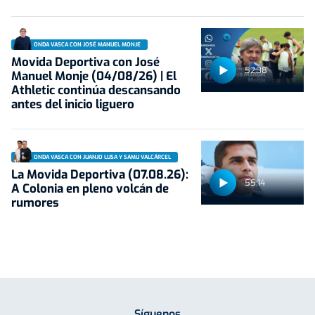
ONDA VASCA CON JOSÉ MANUEL MONJE
Movida Deportiva con José
52:38
Manuel Monje (04/08/26) | El
Athletic continúa descansando
antes del inicio liguero
ONDA VASCA CON JUANJO LUSA Y SAMU VALCÁRCEL
La Movida Deportiva (07.08.26):
55:14
A Colonia en pleno volcán de
rumores
Síguenos